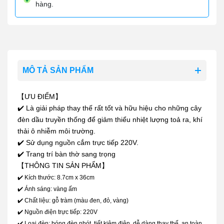
hàng.
MÔ TẢ SẢN PHẨM
【ƯU ĐIỂM】
✔️ Là giải pháp thay thế rất tốt và hữu hiệu cho những cây
đèn dầu truyền thống để giảm thiểu nhiệt lượng toả ra, khí
thải ô nhiễm môi trường.
✔️ Sử dụng nguồn cắm trực tiếp 220V.
✔️ Trang trí bàn thờ sang trọng
【THÔNG TIN SẢN PHẨM】
✔️ Kích thước: 8.7cm x 36cm
✔️ Ánh sáng: vàng ấm
✔️ Chất liệu: gỗ tràm (màu đen, đỏ, vàng)
✔️ Nguồn điện trực tiếp: 220V
✔️ Loại đèn: bóng đèn nhót, tiết kiệm điện, dễ dàng thay thế, an toàn