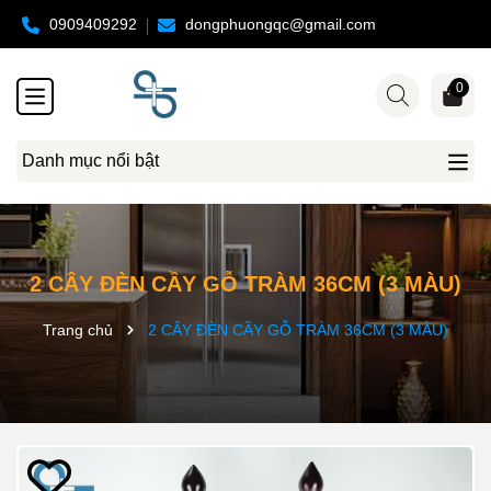
0909409292
dongphuongqc@gmail.com
0
Danh mục nổi bật
2 CÂY ĐÈN CẦY GỖ TRÀM 36CM (3 MÀU)
Trang chủ
2 CÂY ĐÈN CẦY GỖ TRÀM 36CM (3 MÀU)