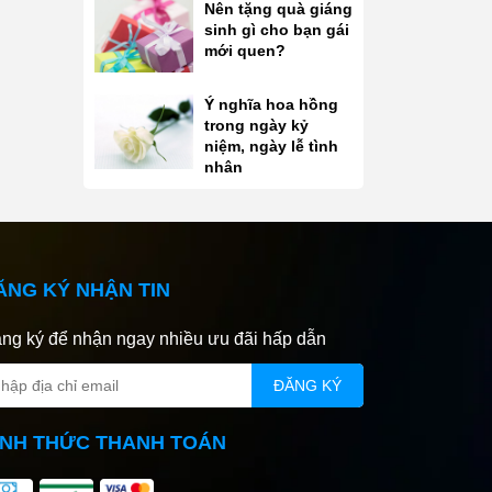
Nên tặng quà giáng
sinh gì cho bạn gái
mới quen?
Ý nghĩa hoa hồng
trong ngày kỷ
niệm, ngày lễ tình
nhân
ĂNG KÝ NHẬN TIN
ng ký để nhận ngay nhiều ưu đãi hấp dẫn
ĐĂNG KÝ
ÌNH THỨC THANH TOÁN