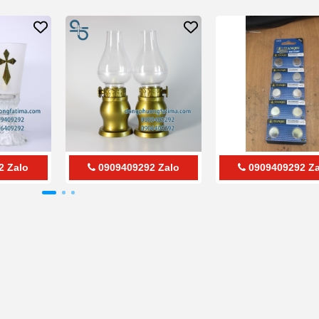
2
Zalo
0909409292
Zalo
0909409292
Za