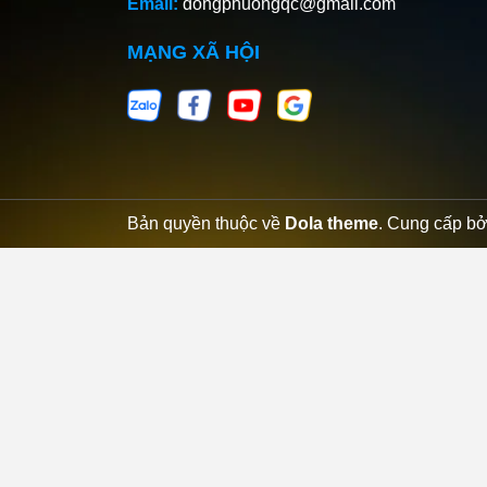
Email:
dongphuongqc@gmail.com
MẠNG XÃ HỘI
Bản quyền thuộc về
Dola theme
.
Cung cấp b