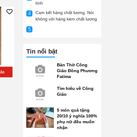
tình
Cam kết hàng chất lượng. Nói
4
không với hàng kém chất lượng
5
Tin nổi bật
Bàn Thờ Công
Giáo Đông Phương
lo
0909409292
Zalo
0909409292
Zalo
Fatima
Tìm hiểu về Công
Giáo
5 món quà tặng
20/10 ý nghĩa 100%
phụ nữ đều muốn
nhận