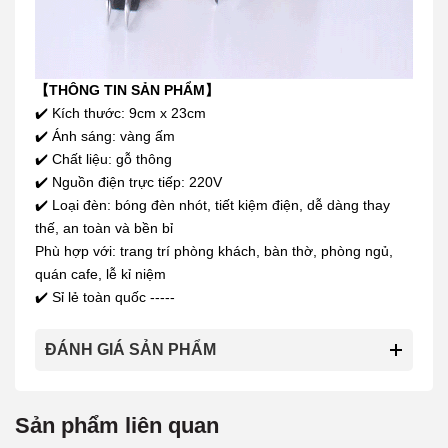
【THÔNG TIN SẢN PHẨM】
✔️ Kích thước: 9cm x 23cm
✔️ Ánh sáng: vàng ấm
✔️ Chất liệu: gỗ thông
✔️ Nguồn điện trực tiếp: 220V
✔️ Loại đèn: bóng đèn nhót, tiết kiệm điện, dễ dàng thay
thế, an toàn và bền bỉ
Phù hợp với: trang trí phòng khách, bàn thờ, phòng ngủ,
quán cafe, lễ kỉ niệm
✔️ Sỉ lẻ toàn quốc -----
ĐÁNH GIÁ SẢN PHẨM
Sản phẩm liên quan