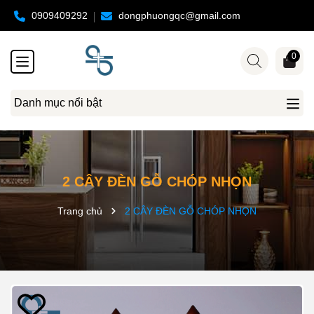
0909409292
dongphuongqc@gmail.com
0
Danh mục nổi bật
2 CÂY ĐÈN GỖ CHÓP NHỌN
Trang chủ
2 CÂY ĐÈN GỖ CHÓP NHỌN