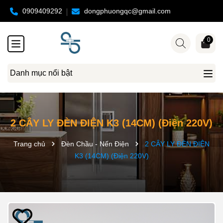
0909409292
dongphuongqc@gmail.com
0
Danh mục nổi bật
2 CÂY LY ĐÈN ĐIỆN K3 (14CM) (Điện 220V)
Trang chủ
Đèn Chầu - Nến Điện
2 CÂY LY ĐÈN ĐIỆN
K3 (14CM) (Điện 220V)