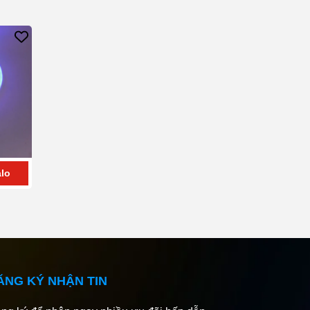
lo
0909409292
Zalo
0909409292
Zalo
ĂNG KÝ NHẬN TIN