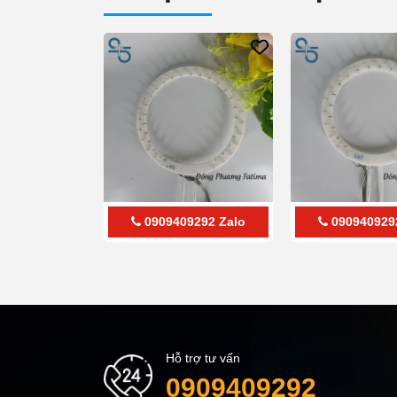
0909409292
Zalo
090940929
Hỗ trợ tư vấn
0909409292