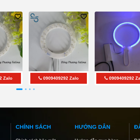
2
Zalo
0909409292
Zalo
0909409292
Za
CHÍNH SÁCH
HƯỚNG DẪN
Đ