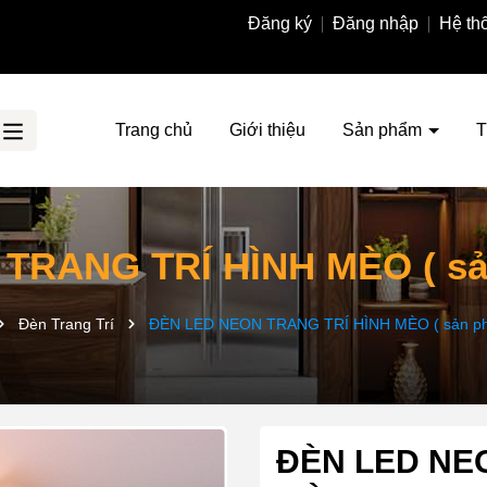
Đăng ký
Đăng nhập
Hệ th
Trang chủ
Giới thiệu
Sản phẩm
T
TRANG TRÍ HÌNH MÈO ( sản
Đèn Trang Trí
ĐÈN LED NEON TRANG TRÍ HÌNH MÈO ( sản ph
ĐÈN LED NE