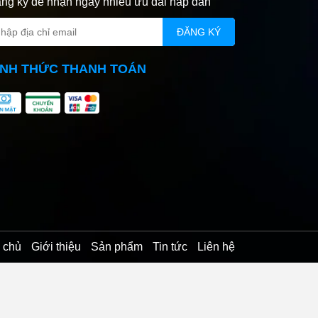
ng ký để nhận ngay nhiều ưu đãi hấp dẫn
ĐĂNG KÝ
ÌNH THỨC THANH TOÁN
 chủ
Giới thiệu
Sản phẩm
Tin tức
Liên hệ