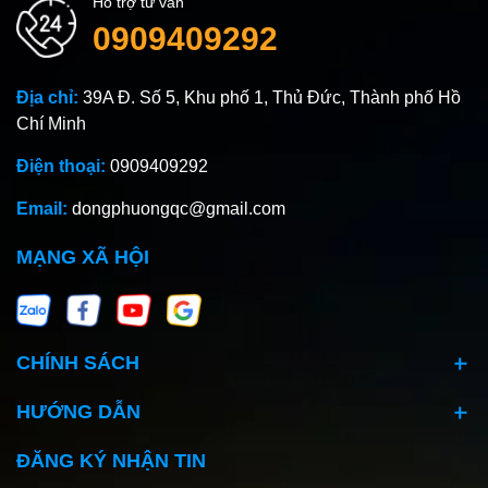
Hỗ trợ tư vấn
0909409292
Địa chỉ:
39A Đ. Số 5, Khu phố 1, Thủ Đức, Thành phố Hồ
Chí Minh
Điện thoại:
0909409292
Email:
dongphuongqc@gmail.com
MẠNG XÃ HỘI
CHÍNH SÁCH
HƯỚNG DẪN
ĐĂNG KÝ NHẬN TIN