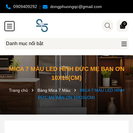
0909409292
dongphuongqc@gmail.com
0
Danh mục nổi bật
MICA 7 MÀU LED HÌNH ĐỨC MẸ BAN ƠN
10X15(CM)
Trang chủ
Bảng Mica 7 Màu
MICA 7 MÀU LED HÌNH
ĐỨC MẸ BAN ƠN 10X15(CM)