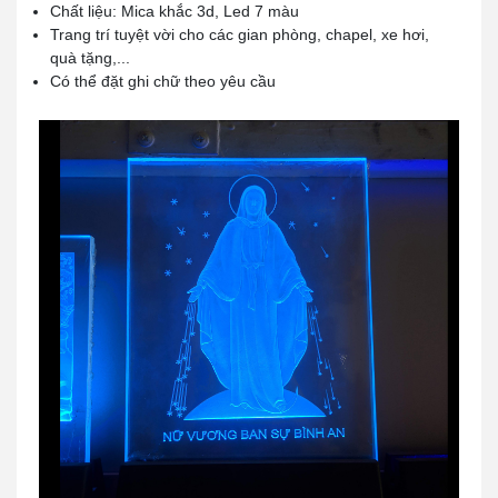
Chất liệu: Mica khắc 3d, Led 7 màu
Trang trí tuyệt vời cho các gian phòng, chapel, xe hơi,
quà tặng,...
Có thể đặt ghi chữ theo yêu cầu