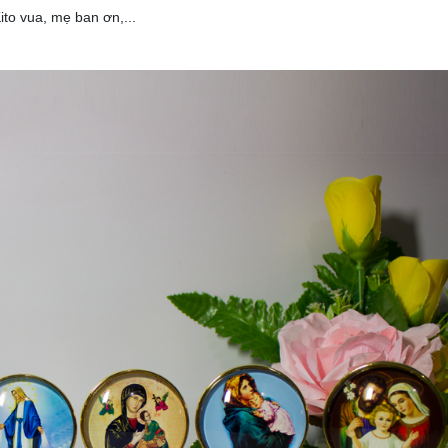
Kito vua, mẹ ban ơn,...