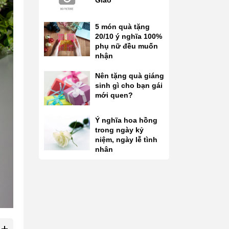
Giáo
5 món quà tặng
20/10 ý nghĩa 100%
phụ nữ đều muốn
nhận
Nên tặng quà giáng
sinh gì cho bạn gái
mới quen?
Ý nghĩa hoa hồng
trong ngày kỷ
niệm, ngày lễ tình
nhân