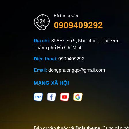
Hỗ trợ tư vấn
0909409292
Địa chỉ:
39A Đ. Số 5, Khu phố 1, Thủ Đức,
Thành phố Hồ Chí Minh
Điện thoại:
0909409292
Email:
dongphuongqc@gmail.com
MẠNG XÃ HỘI
Bản quyền thuộc về
Dola theme
.
Cung cấp b