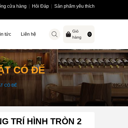
ống cửa hàng
Hỏi Đáp
Sản phẩm yêu thích
Giỏ
in tức
Liên hệ
0
hàng
ẶT CÓ ĐẾ
ẶT CÓ ĐẾ
G TRÍ HÌNH TRÒN 2