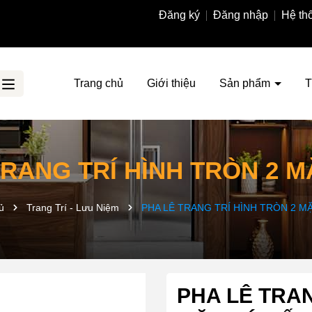
Đăng ký
Đăng nhập
Hệ th
Trang chủ
Giới thiệu
Sản phẩm
T
TRANG TRÍ HÌNH TRÒN 2 M
ủ
Trang Trí - Lưu Niệm
PHA LÊ TRANG TRÍ HÌNH TRÒN 2 M
PHA LÊ TRAN