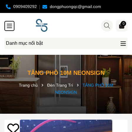
0909409292
dongphuongqc@gmail.com
0
Danh mục nổi bật
TĂNG PHÔ 10M NEONSIGN
Trang chủ
Đèn Trang Trí
TĂNG PHÔ 10M
NEONSIGN